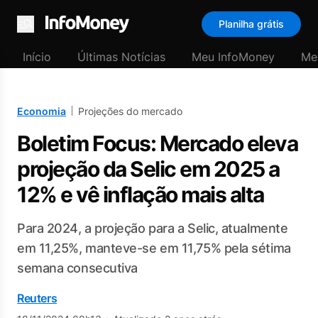
Planilha grátis
Menu
Início
Últimas Notícias
Meu InfoMoney
Me
Economia
Projeções do mercado
Boletim Focus: Mercado eleva
projeção da Selic em 2025 a
12% e vê inflação mais alta
Para 2024, a projeção para a Selic, atualmente
em 11,25%, manteve-se em 11,75% pela sétima
semana consecutiva
Reuters