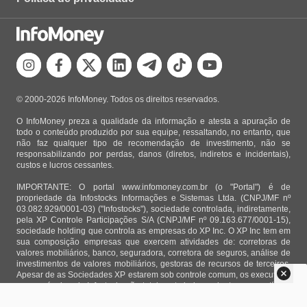
© 2000-2026 InfoMoney. Todos os direitos reservados.
O InfoMoney preza a qualidade da informação e atesta a apuração de
todo o conteúdo produzido por sua equipe, ressaltando, no entanto, que
não faz qualquer tipo de recomendação de investimento, não se
responsabilizando por perdas, danos (diretos, indiretos e incidentais),
custos e lucros cessantes.
IMPORTANTE: O portal www.infomoney.com.br (o "Portal") é de
propriedade da Infostocks Informações e Sistemas Ltda. (CNPJ/MF nº
03.082.929/0001-03) ("Infostocks"), sociedade controlada, indiretamente,
pela XP Controle Participações S/A (CNPJ/MF nº 09.163.677/0001-15),
sociedade holding que controla as empresas do XP Inc. O XP Inc tem em
sua composição empresas que exercem atividades de: corretoras de
valores mobiliários, banco, seguradora, corretora de seguros, análise de
investimentos de valores mobiliários, gestoras de recursos de terceiros.
Apesar de as Sociedades XP estarem sob controle comum, os executivos
responsáveis pela Infostocks são totalmente independentes e as notícias,
matérias e opiniões veiculadas no Portal não são, sob qualquer aspecto,