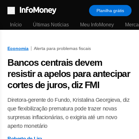
Planilha grátis
Menu
Início
Últimas Notícias
Meu InfoMoney
Merca
Economia
Alerta para problemas fiscais
Bancos centrais devem
resistir a apelos para antecipar
cortes de juros, diz FMI
Diretora-gerente do Fundo, Kristalina Georgieva, diz
que flexibilização prematura pode trazer novas
surpresas inflacionárias, o exigiria até um novo
aperto monetário
Roberto de Lira