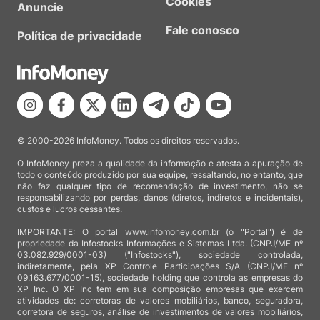
Cookies
Anuncie
Fale conosco
Política de privacidade
© 2000-2026 InfoMoney. Todos os direitos reservados.
O InfoMoney preza a qualidade da informação e atesta a apuração de
todo o conteúdo produzido por sua equipe, ressaltando, no entanto, que
não faz qualquer tipo de recomendação de investimento, não se
responsabilizando por perdas, danos (diretos, indiretos e incidentais),
custos e lucros cessantes.
IMPORTANTE: O portal www.infomoney.com.br (o "Portal") é de
propriedade da Infostocks Informações e Sistemas Ltda. (CNPJ/MF nº
03.082.929/0001-03) ("Infostocks"), sociedade controlada,
indiretamente, pela XP Controle Participações S/A (CNPJ/MF nº
09.163.677/0001-15), sociedade holding que controla as empresas do
XP Inc. O XP Inc tem em sua composição empresas que exercem
atividades de: corretoras de valores mobiliários, banco, seguradora,
corretora de seguros, análise de investimentos de valores mobiliários,