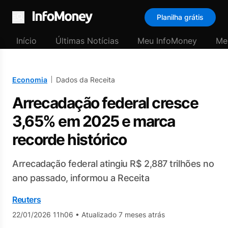
Planilha grátis
Menu
Início
Últimas Notícias
Meu InfoMoney
Me
Economia
Dados da Receita
Arrecadação federal cresce
3,65% em 2025 e marca
recorde histórico
Arrecadação federal atingiu R$ 2,887 trilhões no
ano passado, informou a Receita
Reuters
22/01/2026 11h06
•
Atualizado 7 meses atrás