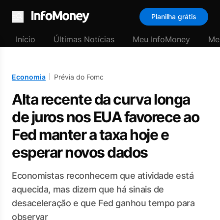
Planilha grátis
Menu
Início
Últimas Notícias
Meu InfoMoney
Me
Economia
Prévia do Fomc
Alta recente da curva longa
de juros nos EUA favorece ao
Fed manter a taxa hoje e
esperar novos dados
Economistas reconhecem que atividade está
aquecida, mas dizem que há sinais de
desaceleração e que Fed ganhou tempo para
observar