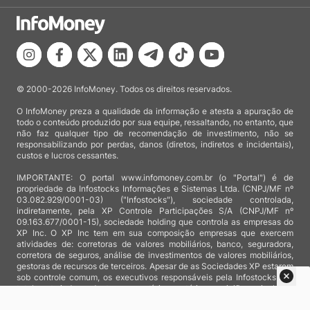
© 2000-2026 InfoMoney. Todos os direitos reservados.
O InfoMoney preza a qualidade da informação e atesta a apuração de
todo o conteúdo produzido por sua equipe, ressaltando, no entanto, que
não faz qualquer tipo de recomendação de investimento, não se
responsabilizando por perdas, danos (diretos, indiretos e incidentais),
custos e lucros cessantes.
IMPORTANTE: O portal www.infomoney.com.br (o "Portal") é de
propriedade da Infostocks Informações e Sistemas Ltda. (CNPJ/MF nº
03.082.929/0001-03) ("Infostocks"), sociedade controlada,
indiretamente, pela XP Controle Participações S/A (CNPJ/MF nº
09.163.677/0001-15), sociedade holding que controla as empresas do
XP Inc. O XP Inc tem em sua composição empresas que exercem
atividades de: corretoras de valores mobiliários, banco, seguradora,
corretora de seguros, análise de investimentos de valores mobiliários,
gestoras de recursos de terceiros. Apesar de as Sociedades XP estarem
sob controle comum, os executivos responsáveis pela Infostocks são
totalmente independentes e as notícias, matérias e opiniões veiculadas
no Portal não são, sob qualquer aspecto, direcionadas e/ou