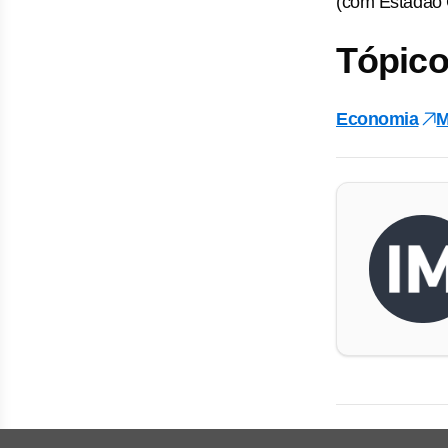
(com Estadão
Tópico
Economia
M