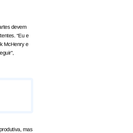
partes devem
tentes. “Eu e
ick McHenry e
eguir”,
 produtiva, mas