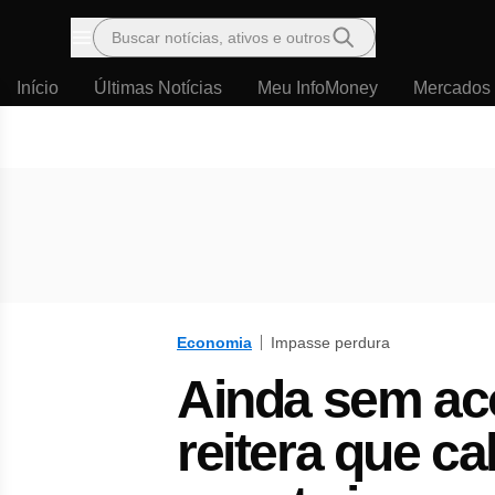
Buscar notícias, ativos e outros
Menu
Início
Últimas Notícias
Meu InfoMoney
Mercados
Economia
Impasse perdura
Ainda sem aco
reitera que c