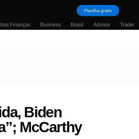
Planilha grátis
nhas Finanças
Business
Brasil
Advisor
Trader
ida, Biden
sa”; McCarthy