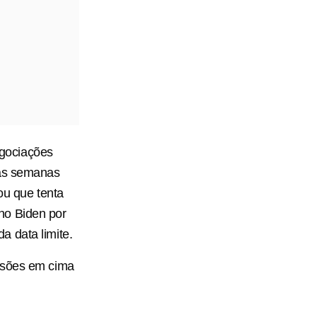
negociações
mas semanas
ou que tenta
no Biden por
 data limite.
cisões em cima