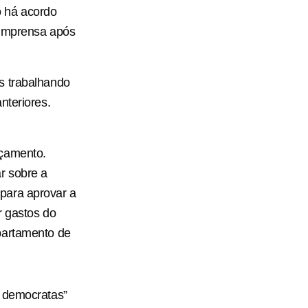
o há acordo
 imprensa após
s trabalhando
nteriores.
rçamento.
r sobre a
para aprovar a
r gastos do
partamento de
r democratas”