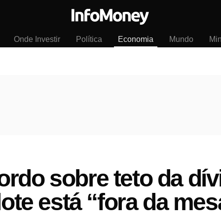
Onde Investir
Política
Economia
Mundo
Mi
rdo sobre teto da dív
alote está “fora da me