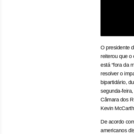
O presidente d
reiterou que o
está “fora da 
resolver o im
bipartidário, d
segunda-feira,
Câmara dos Re
Kevin McCarth
De acordo com a
americanos di