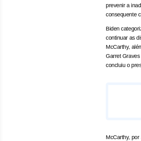
prevenir a ina
consequente c
Biden categor
continuar as d
McCarthy, além
Garret Graves 
concluiu o pre
McCarthy, por 