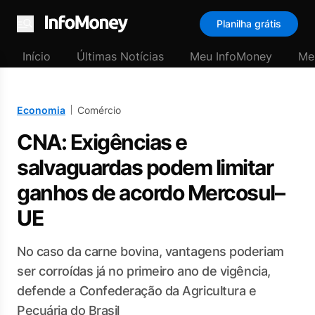
Planilha grátis
Menu
Início
Últimas Notícias
Meu InfoMoney
Me
Economia
Comércio
CNA: Exigências e
salvaguardas podem limitar
ganhos de acordo Mercosul–
UE
No caso da carne bovina, vantagens poderiam
ser corroídas já no primeiro ano de vigência,
defende a Confederação da Agricultura e
Pecuária do Brasil