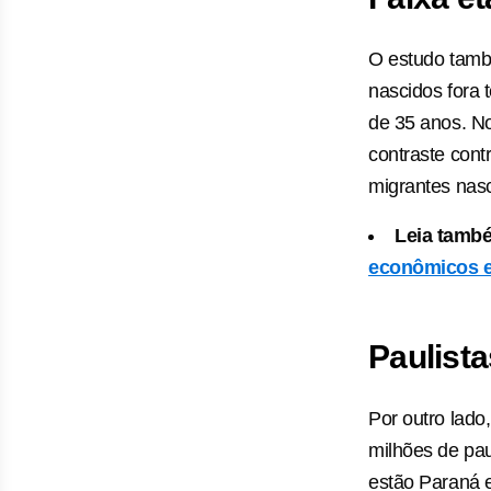
O estudo també
nascidos fora 
de 35 anos. No
contraste cont
migrantes nasc
Leia tamb
econômicos e
Paulist
Por outro lado
milhões de pau
estão Paraná 