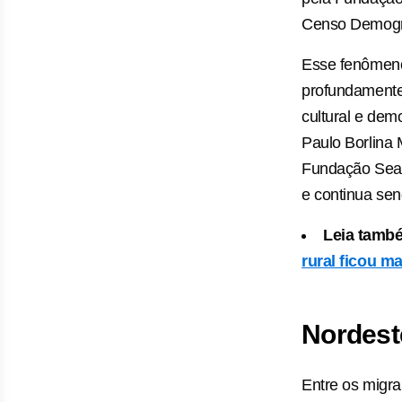
Censo Demogr
Esse fenômeno
profundamente
cultural e dem
Paulo Borlina 
Fundação Sead
e continua sen
Leia tamb
rural ficou ma
Nordest
Entre os migra