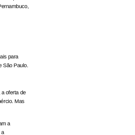
 Pernambuco,
ais para
e São Paulo.
 a oferta de
mércio. Mas
dam a
 a