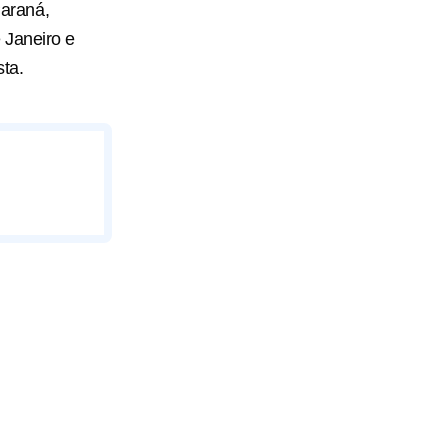
araná,
 Janeiro e
sta.