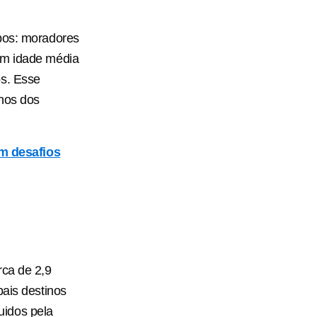
upos: moradores
em idade média
os. Esse
lhos dos
m desafios
rca de 2,9
pais destinos
uidos pela