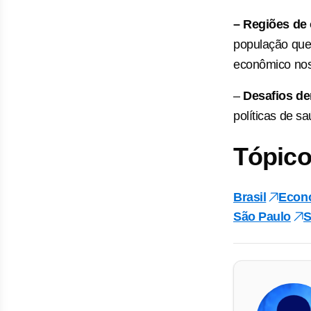
– Regiões de
população que
econômico nos 
–
Desafios d
políticas de s
Tópico
Brasil
Econ
São Paulo
S