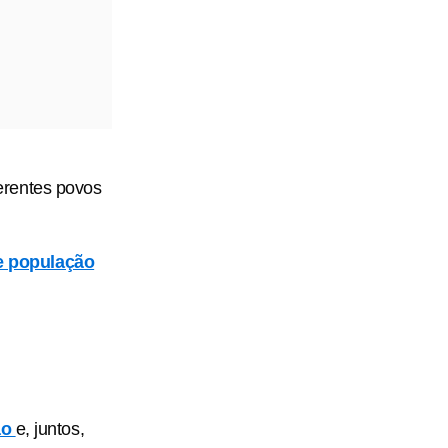
erentes povos
e população
ão
e, juntos,