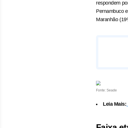
respondem por
Pernambuco e C
Maranhão (19%)
Fonte: Seade
Leia Mais:
Faixa et