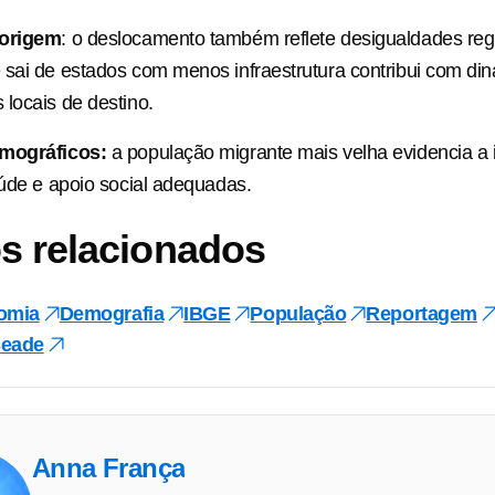
 origem
: o deslocamento também reflete desigualdades regi
 sai de estados com menos infraestrutura contribui com d
locais de destino.
emográficos:
a população migrante mais velha evidencia a 
aúde e apoio social adequadas.
s relacionados
omia
Demografia
IBGE
População
Reportagem
eade
Anna França