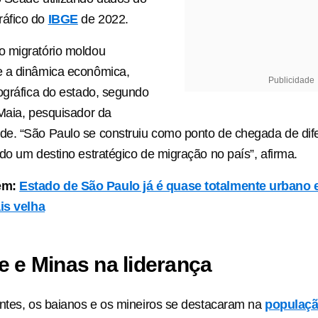
áfico do
IBGE
de 2022.
 migratório moldou
 a dinâmica econômica,
Publicidade
ográfica do estado, segundo
Maia, pesquisador da
e. “São Paulo se construiu como ponto de chegada de dif
do um destino estratégico de migração no país”, afirma.
ém:
Estado de São Paulo já é quase totalmente urbano 
is velha
e e Minas na liderança
ntes, os baianos e os mineiros se destacaram na
populaç