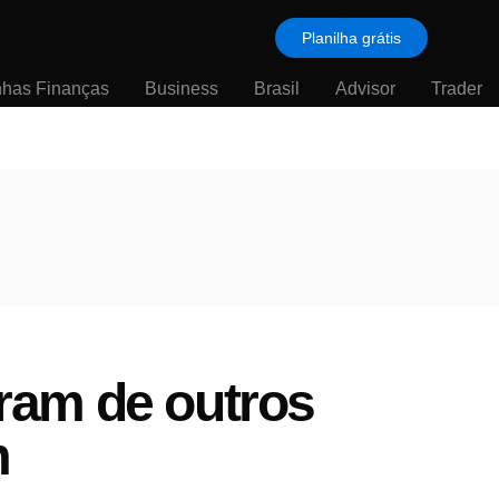
Planilha grátis
nhas Finanças
Business
Brasil
Advisor
Trader
ram de outros
m