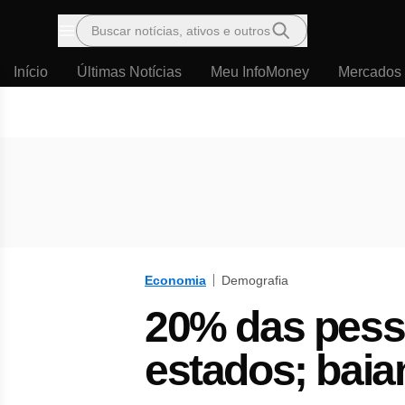
Buscar notícias, ativos e outros
Menu
Início
Últimas Notícias
Meu InfoMoney
Mercados
Economia
Demografia
20% das pess
estados; baia