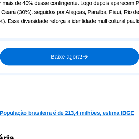
 mais de 40% desse contingente. Logo depois aparecem P
eará (30%), seguidos por Alagoas, Paraíba, Piauí, Rio de
. Essa diversidade reforça a identidade multicultural pauli
Baixe agora!
População brasileira é de 213,4 milhões, estima IBGE
ária