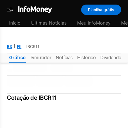
Planilha grátis
Menu
Início
Últimas Notícias
Meu InfoMoney
Me
B3
FII
IBCR11
Gráfico
Simulador
Notícias
Histórico
Dividendos
Cotação de IBCR11