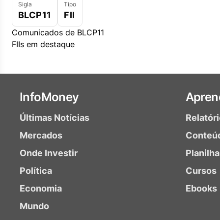
Sigla
Tipo
BLCP11
FII
Comunicados de BLCP11
FIIs em destaque
InfoMoney
Apren
Últimas Notícias
Relatór
Mercados
Conteú
Onde Investir
Planilh
Política
Cursos
Economia
Ebooks
Mundo