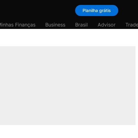
Planilha grátis
inhas Finanças
Business
Brasil
Advisor
Trade