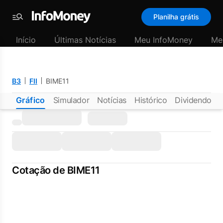
Planilha grátis
Menu
Início
Últimas Notícias
Meu InfoMoney
Me
B3
FII
BIME11
Gráfico
Simulador
Notícias
Histórico
Dividendos
Cotação de BIME11