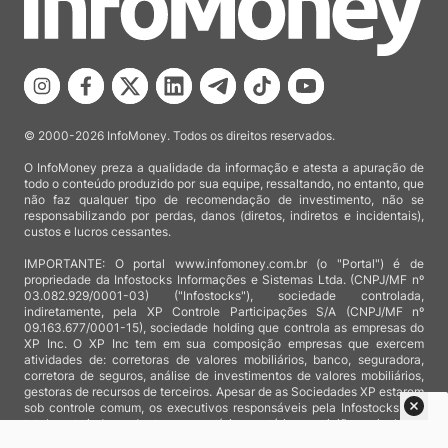
© 2000-2026 InfoMoney. Todos os direitos reservados.
O InfoMoney preza a qualidade da informação e atesta a apuração de
todo o conteúdo produzido por sua equipe, ressaltando, no entanto, que
não faz qualquer tipo de recomendação de investimento, não se
responsabilizando por perdas, danos (diretos, indiretos e incidentais),
custos e lucros cessantes.
IMPORTANTE: O portal www.infomoney.com.br (o "Portal") é de
propriedade da Infostocks Informações e Sistemas Ltda. (CNPJ/MF nº
03.082.929/0001-03) ("Infostocks"), sociedade controlada,
indiretamente, pela XP Controle Participações S/A (CNPJ/MF nº
09.163.677/0001-15), sociedade holding que controla as empresas do
XP Inc. O XP Inc tem em sua composição empresas que exercem
atividades de: corretoras de valores mobiliários, banco, seguradora,
corretora de seguros, análise de investimentos de valores mobiliários,
gestoras de recursos de terceiros. Apesar de as Sociedades XP estarem
sob controle comum, os executivos responsáveis pela Infostocks são
totalmente independentes e as notícias, matérias e opiniões veiculadas
no Portal não são, sob qualquer aspecto, direcionadas e/ou