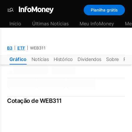
Planilha grátis
Menu
Início
Últimas Notícias
Meu InfoMoney
Me
B3
ETF
WEB311
Gráfico
Notícias
Histórico
Dividendos
Sobre
Rel
Cotação de WEB311