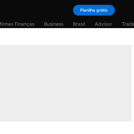
Planilha grátis
inhas Finanças
Business
Brasil
Advisor
Trade