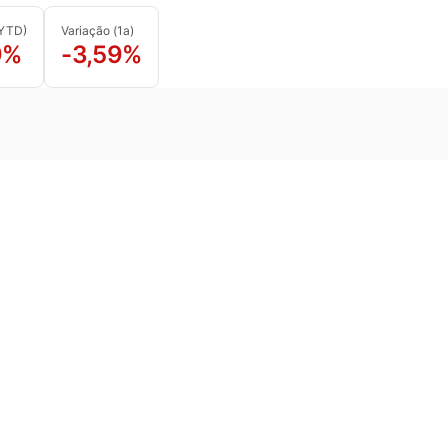
(YTD)
Variação (1a)
9%
-3,59%