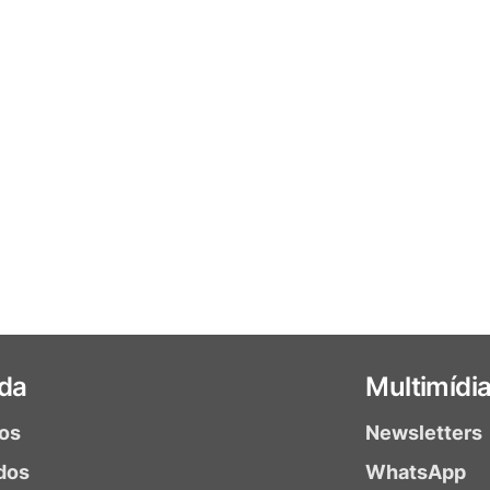
da
Multimídi
ios
Newsletters
dos
WhatsApp