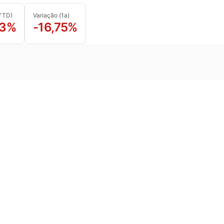
(YTD)
Variação (1a)
93%
-16,75%