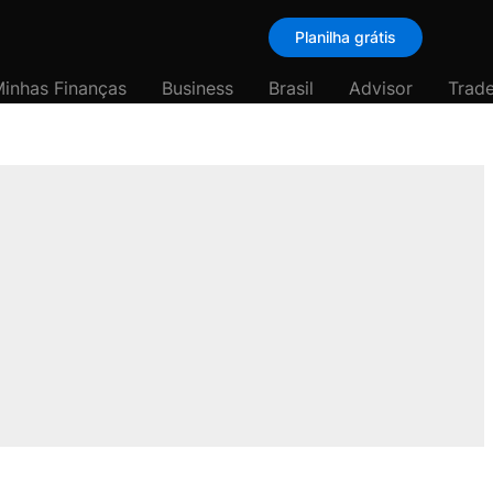
Planilha grátis
inhas Finanças
Business
Brasil
Advisor
Trade