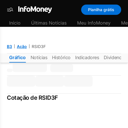
Planilha grátis
Menu
Início
Últimas Notícias
Meu InfoMoney
Me
B3
Ação
RSID3F
Gráfico
Notícias
Histórico
Indicadores
Dividendos
Cotação de RSID3F