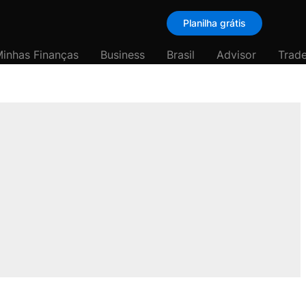
Planilha grátis
inhas Finanças
Business
Brasil
Advisor
Trade