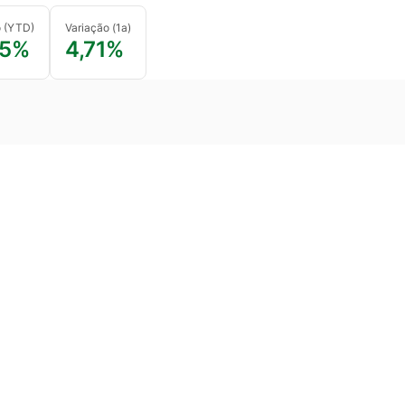
o (YTD)
Variação (1a)
25%
4,71%