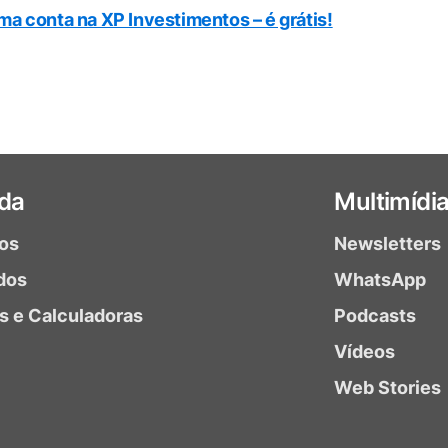
ma conta na XP Investimentos – é grátis!
da
Multimídi
ios
Newsletters
dos
WhatsApp
as e Calculadoras
Podcasts
Vídeos
Web Stories