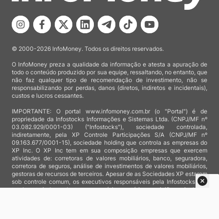
© 2000-2026 InfoMoney. Todos os direitos reservados.
O InfoMoney preza a qualidade da informação e atesta a apuração de
todo o conteúdo produzido por sua equipe, ressaltando, no entanto, que
não faz qualquer tipo de recomendação de investimento, não se
responsabilizando por perdas, danos (diretos, indiretos e incidentais),
custos e lucros cessantes.
IMPORTANTE: O portal www.infomoney.com.br (o "Portal") é de
propriedade da Infostocks Informações e Sistemas Ltda. (CNPJ/MF nº
03.082.929/0001-03) ("Infostocks"), sociedade controlada,
indiretamente, pela XP Controle Participações S/A (CNPJ/MF nº
09.163.677/0001-15), sociedade holding que controla as empresas do
XP Inc. O XP Inc tem em sua composição empresas que exercem
atividades de: corretoras de valores mobiliários, banco, seguradora,
corretora de seguros, análise de investimentos de valores mobiliários,
gestoras de recursos de terceiros. Apesar de as Sociedades XP estarem
sob controle comum, os executivos responsáveis pela Infostocks são
totalmente independentes e as notícias, matérias e opiniões veiculadas
no Portal não são, sob qualquer aspecto, direcionadas e/ou
influenciadas por relatórios de análise produzidos por áreas técnicas
das empresas do XP Inc, nem por decisões comerciais e de negócio de