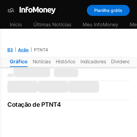
Planilha grátis
Menu
Início
Últimas Notícias
Meu InfoMoney
Me
B3
Ação
PTNT4
Gráfico
Notícias
Histórico
Indicadores
Dividendos
Cotação de PTNT4