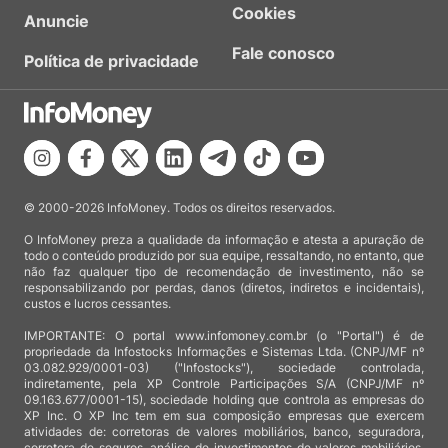
Cookies
Anuncie
Fale conosco
Política de privacidade
© 2000-2026 InfoMoney. Todos os direitos reservados.
O InfoMoney preza a qualidade da informação e atesta a apuração de
todo o conteúdo produzido por sua equipe, ressaltando, no entanto, que
não faz qualquer tipo de recomendação de investimento, não se
responsabilizando por perdas, danos (diretos, indiretos e incidentais),
custos e lucros cessantes.
IMPORTANTE: O portal www.infomoney.com.br (o "Portal") é de
propriedade da Infostocks Informações e Sistemas Ltda. (CNPJ/MF nº
03.082.929/0001-03) ("Infostocks"), sociedade controlada,
indiretamente, pela XP Controle Participações S/A (CNPJ/MF nº
09.163.677/0001-15), sociedade holding que controla as empresas do
XP Inc. O XP Inc tem em sua composição empresas que exercem
atividades de: corretoras de valores mobiliários, banco, seguradora,
corretora de seguros, análise de investimentos de valores mobiliários,