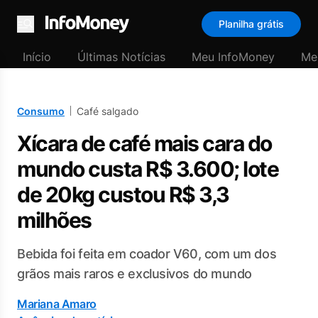
Planilha grátis
Menu
Início
Últimas Notícias
Meu InfoMoney
Me
Consumo
Café salgado
Xícara de café mais cara do
mundo custa R$ 3.600; lote
de 20kg custou R$ 3,3
milhões
Bebida foi feita em coador V60, com um dos
grãos mais raros e exclusivos do mundo
Mariana Amaro