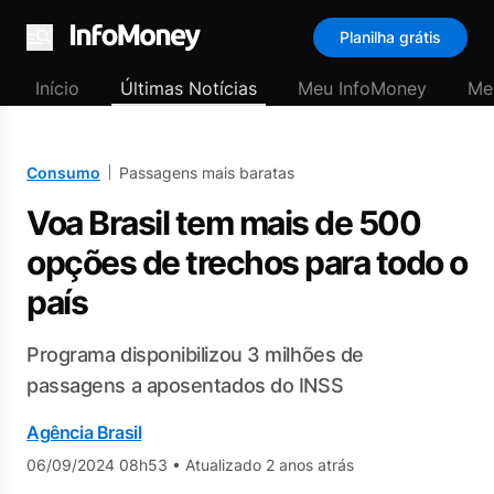
Planilha grátis
Menu
Início
Últimas Notícias
Meu InfoMoney
Me
Consumo
Passagens mais baratas
Voa Brasil tem mais de 500
opções de trechos para todo o
país
Programa disponibilizou 3 milhões de
passagens a aposentados do INSS
Agência Brasil
06/09/2024 08h53
•
Atualizado 2 anos atrás