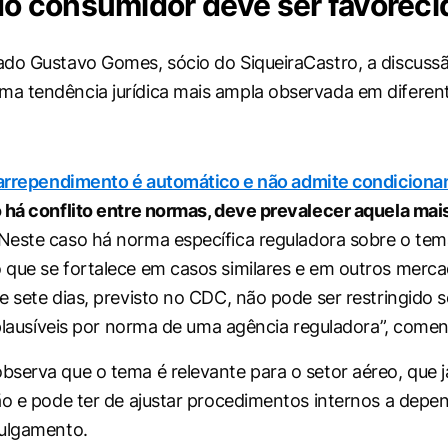
 do consumidor deve ser favoreci
do Gustavo Gomes, sócio do SiqueiraCastro, a discuss
a tendência jurídica mais ampla observada em difere
 arrependimento é automático e não admite condiciona
 há conflito entre normas, deve prevalecer aquela mai
 Neste caso há norma específica reguladora sobre o tem
que se fortalece em casos similares e em outros merca
e sete dias, previsto no CDC, não pode ser restringido 
s plausíveis por norma de uma agência reguladora”, comen
serva que o tema é relevante para o setor aéreo, que j
ão e pode ter de ajustar procedimentos internos a depe
julgamento.