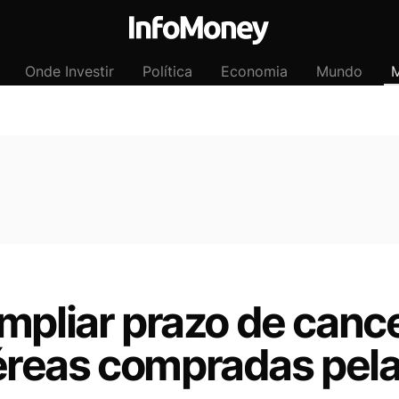
Onde Investir
Política
Economia
Mundo
M
ampliar prazo de can
reas compradas pela 