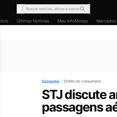
Buscar notícias, ativos e outros
Menu
nício
Últimas Notícias
Meu InfoMoney
Mercados
Consumo
Direito do consumidor
STJ discute 
passagens aé