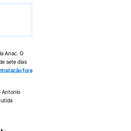
da Anac. O
de sete dias
ntratação fora
o Antonio
cutida