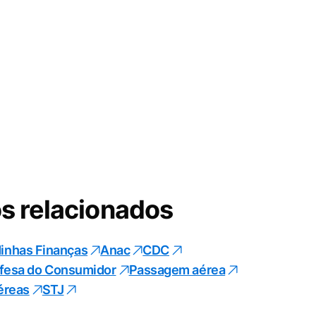
s relacionados
inhas Finanças
Anac
CDC
fesa do Consumidor
Passagem aérea
éreas
STJ