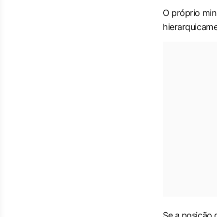
O próprio min
hierarquicamen
Se a posição 