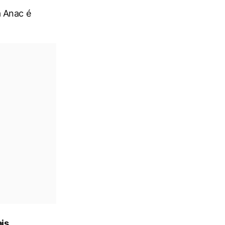
a Anac é
is