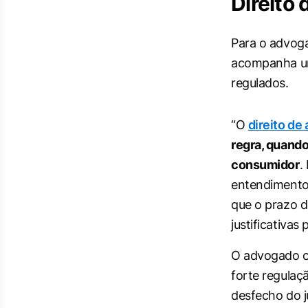
Direito
Para o advoga
acompanha um
regulados.
“O
direito de
regra, quando
consumidor
.
entendimento 
que o prazo d
justificativa
O advogado ob
forte regulaç
desfecho do 