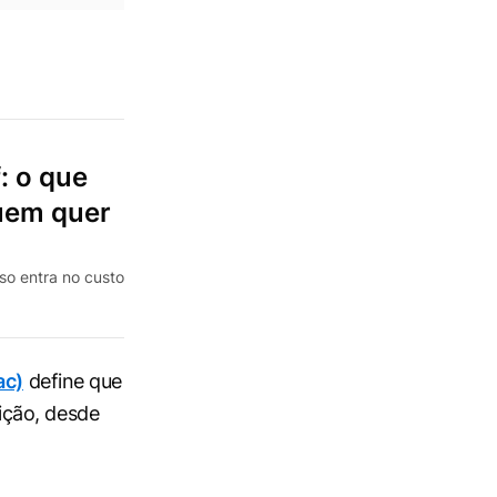
: o que
uem quer
so entra no custo
ac)
define que
ição, desde