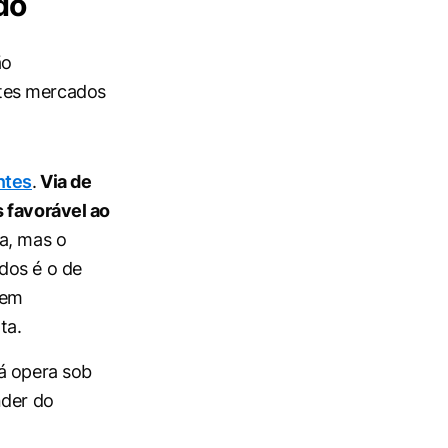
do
ão
ntes mercados
ntes
.
Via de
s favorável ao
a, mas o
dos é o de
sem
ta.
á opera sob
nder do