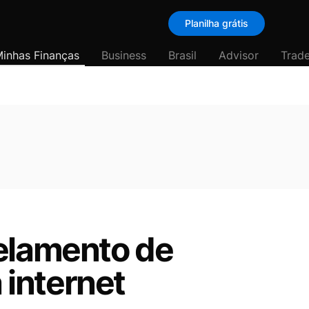
Planilha grátis
inhas Finanças
Business
Brasil
Advisor
Trade
celamento de
internet