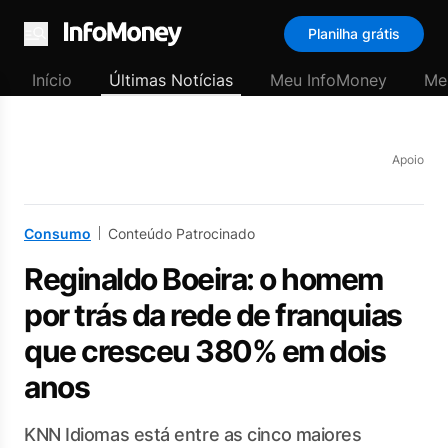
Planilha grátis
Menu
Início
Últimas Notícias
Meu InfoMoney
Me
Apoio
Consumo
Conteúdo Patrocinado
Reginaldo Boeira: o homem
por trás da rede de franquias
que cresceu 380% em dois
anos
KNN Idiomas está entre as cinco maiores