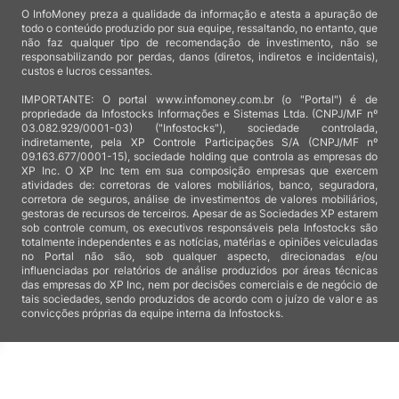
O InfoMoney preza a qualidade da informação e atesta a apuração de
todo o conteúdo produzido por sua equipe, ressaltando, no entanto, que
não faz qualquer tipo de recomendação de investimento, não se
responsabilizando por perdas, danos (diretos, indiretos e incidentais),
custos e lucros cessantes.
IMPORTANTE: O portal www.infomoney.com.br (o "Portal") é de
propriedade da Infostocks Informações e Sistemas Ltda. (CNPJ/MF nº
03.082.929/0001-03) ("Infostocks"), sociedade controlada,
indiretamente, pela XP Controle Participações S/A (CNPJ/MF nº
09.163.677/0001-15), sociedade holding que controla as empresas do
XP Inc. O XP Inc tem em sua composição empresas que exercem
atividades de: corretoras de valores mobiliários, banco, seguradora,
corretora de seguros, análise de investimentos de valores mobiliários,
gestoras de recursos de terceiros. Apesar de as Sociedades XP estarem
sob controle comum, os executivos responsáveis pela Infostocks são
totalmente independentes e as notícias, matérias e opiniões veiculadas
no Portal não são, sob qualquer aspecto, direcionadas e/ou
influenciadas por relatórios de análise produzidos por áreas técnicas
das empresas do XP Inc, nem por decisões comerciais e de negócio de
tais sociedades, sendo produzidos de acordo com o juízo de valor e as
convicções próprias da equipe interna da Infostocks.