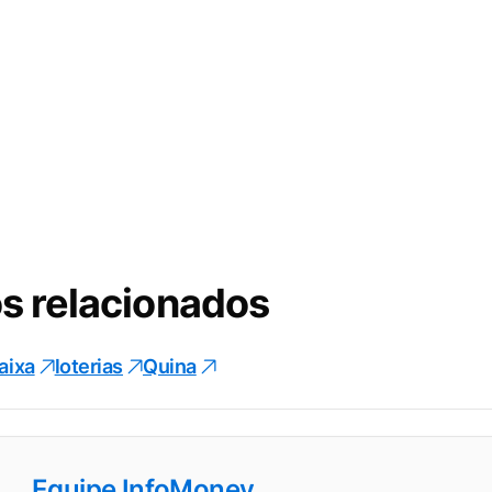
s relacionados
aixa
loterias
Quina
Equipe InfoMoney