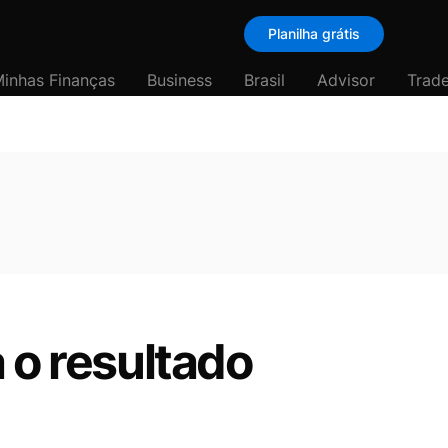
Planilha grátis
inhas Finanças
Business
Brasil
Advisor
Trade
 o resultado