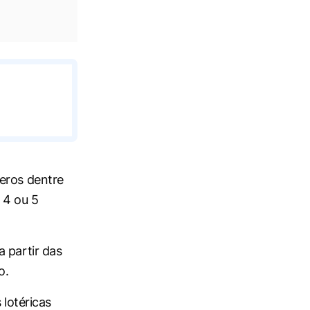
eros dentre
 4 ou 5
 partir das
o.
 lotéricas