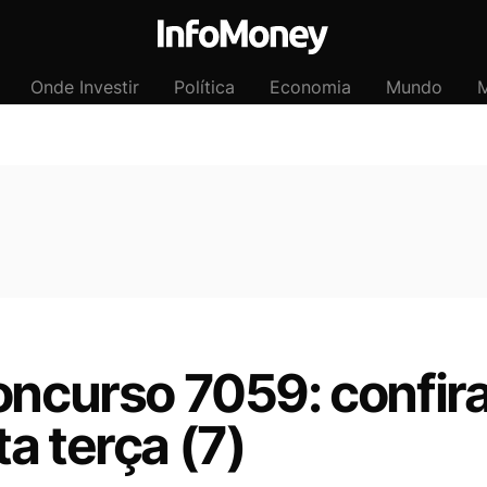
Onde Investir
Política
Economia
Mundo
M
oncurso 7059: confira
a terça (7)