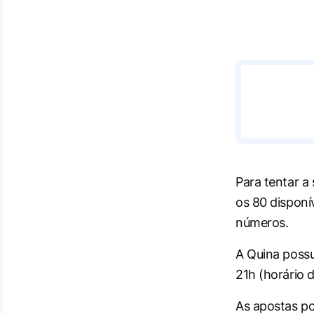
Para tentar a
os 80 disponí
números.
A Quina possu
21h (horário 
As apostas pod