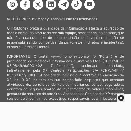
© 2000-2026 InfoMoney. Todos os direitos reservados.
O InfoMoney preza a qualidade da informação e atesta a apuração de
todo o conteúdo produzido por sua equipe, ressaltando, no entanto, que
não faz qualquer tipo de recomendação de investimento, não se
responsabilizando por perdas, danos (diretos, indiretos e incidentais),
custos e lucros cessantes.
IMPORTANTE: O portal www.infomoney.com.br (o "Portal") é de
propriedade da Infostocks Informações e Sistemas Ltda. (CNPJ/MF nº
03.082.929/0001-03) ("Infostocks"), sociedade controlada,
indiretamente, pela XP Controle Participações S/A (CNPJ/MF nº
09.163.677/0001-15), sociedade holding que controla as empresas do
XP Inc. O XP Inc tem em sua composição empresas que exercem
atividades de: corretoras de valores mobiliários, banco, seguradora,
corretora de seguros, análise de investimentos de valores mobiliários,
gestoras de recursos de terceiros. Apesar de as Sociedades XP estarem
sob controle comum, os executivos responsáveis pela Infostocks são
totalmente independentes e as notícias, matérias e opiniões veiculadas
no Portal não são, sob qualquer aspecto, direcionadas e/ou
influenciadas por relatórios de análise produzidos por áreas técnicas
das empresas do XP Inc, nem por decisões comerciais e de negócio de
tais sociedades, sendo produzidos de acordo com o juízo de valor e as
convicções próprias da equipe interna da Infostocks.