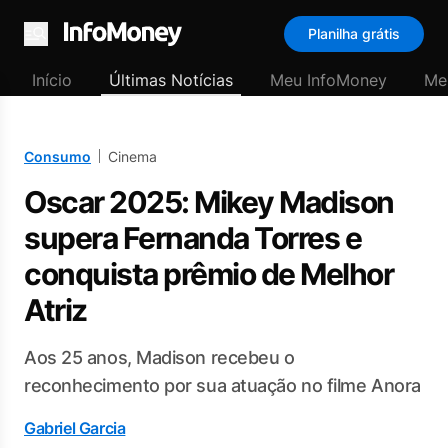
Planilha grátis
Menu
Início
Últimas Notícias
Meu InfoMoney
Me
Consumo
Cinema
Oscar 2025: Mikey Madison
supera Fernanda Torres e
conquista prêmio de Melhor
Atriz
Aos 25 anos, Madison recebeu o
reconhecimento por sua atuação no filme Anora
Gabriel Garcia