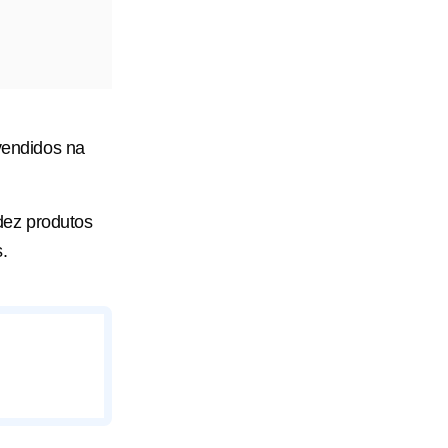
 vendidos na
 dez produtos
.