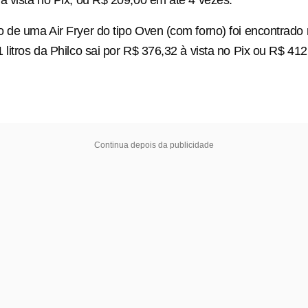
à vista no Pix, ou R$ 209,00 em até 4 vezes.
 de uma Air Fryer do tipo Oven (com forno) foi encontrado
 litros da Philco sai por R$ 376,32 à vista no Pix ou R$ 41
Continua depois da publicidade