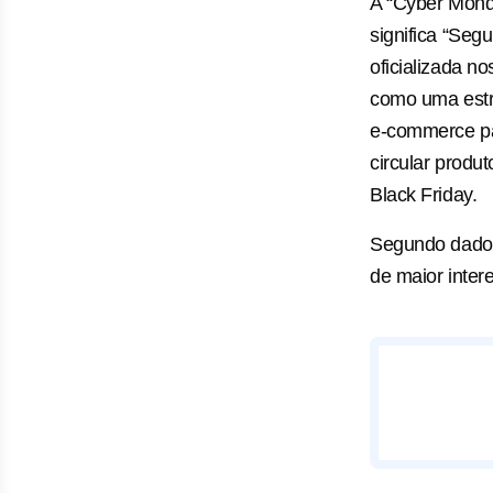
A “Cyber Monda
significa “Segu
oficializada n
como uma estr
e-commerce pa
circular produ
Black Friday.
Segundo dados
de maior inter