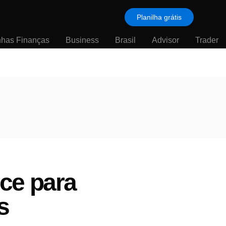
Planilha grátis
nhas Finanças
Business
Brasil
Advisor
Trader
ce para
s