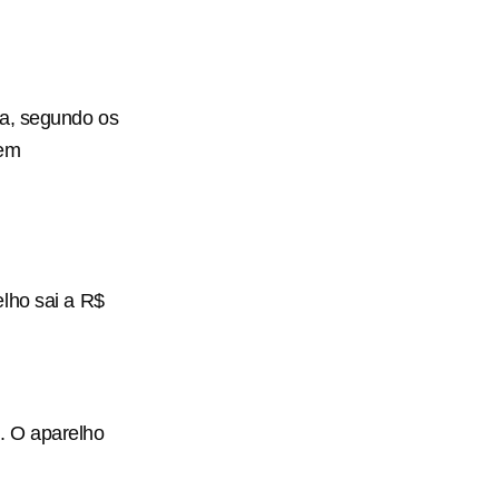
,
ta, segundo os
tem
lho sai a R$
. O aparelho
.