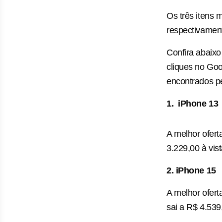
Os três itens 
respectivament
Confira abaixo
cliques no Goo
encontrados p
1. iPhone 13
A melhor ofert
3.229,00 à vis
2. iPhone 15
A melhor ofer
sai a R$ 4.539