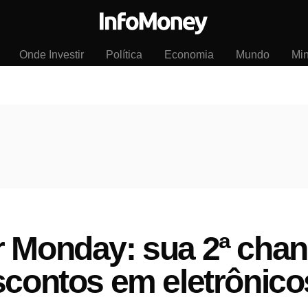
Onde Investir
Política
Economia
Mundo
Mi
r Monday: sua 2ª chan
scontos em eletrônico