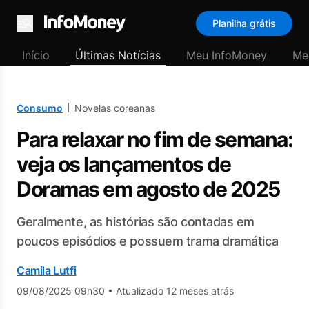
Planilha grátis
Menu
Início
Últimas Notícias
Meu InfoMoney
Me
Consumo
Novelas coreanas
Para relaxar no fim de semana:
veja os lançamentos de
Doramas em agosto de 2025
Geralmente, as histórias são contadas em
poucos episódios e possuem trama dramática
Camila Lutfi
09/08/2025 09h30
•
Atualizado 12 meses atrás