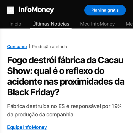
Planilha grátis
Menu
Início
Últimas Notícias
Meu InfoMoney
Me
Consumo
Produção afetada
Fogo destrói fábrica da Cacau
Show: qual é o reflexo do
acidente nas proximidades da
Black Friday?
Fábrica destruída no ES é responsável por 19%
da produção da companhia
Equipe InfoMoney