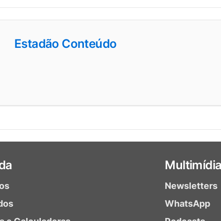
Estadão Conteúdo
da
Multimídi
ios
Newsletters
dos
WhatsApp