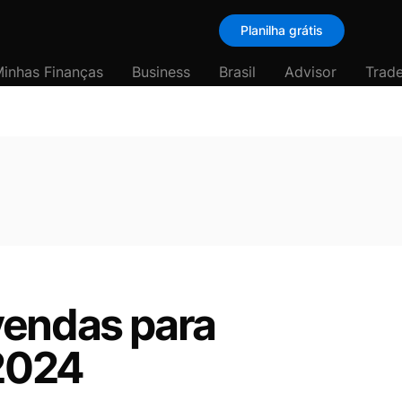
Planilha grátis
inhas Finanças
Business
Brasil
Advisor
Trade
vendas para
 2024