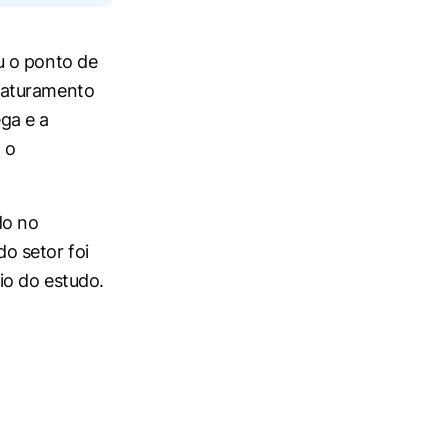
u o ponto de
faturamento
ga e a
 o
do no
o setor foi
io do estudo.