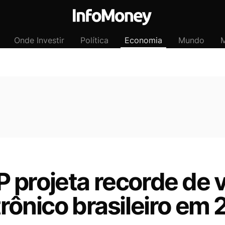
Onde Investir
Política
Economia
Mundo
M
 projeta recorde de 
rônico brasileiro em