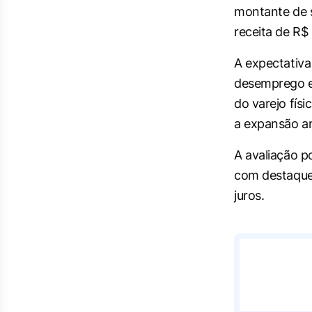
montante de s
receita de R$ 
A expectativa
desemprego e
do varejo fís
a expansão an
A avaliação p
com destaques
juros.