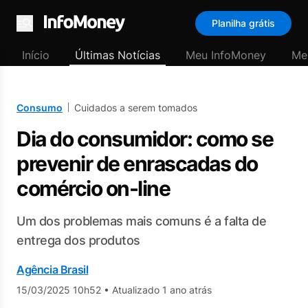
Planilha grátis
Menu
Início
Últimas Notícias
Meu InfoMoney
Me
Consumo
Cuidados a serem tomados
Dia do consumidor: como se
prevenir de enrascadas do
comércio on-line
Um dos problemas mais comuns é a falta de
entrega dos produtos
Agência Brasil
15/03/2025 10h52
•
Atualizado 1 ano atrás