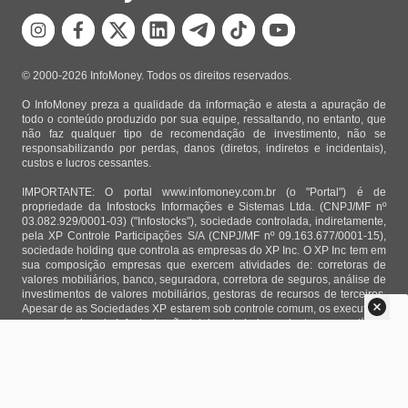
© 2000-2026 InfoMoney. Todos os direitos reservados.
O InfoMoney preza a qualidade da informação e atesta a apuração de
todo o conteúdo produzido por sua equipe, ressaltando, no entanto, que
não faz qualquer tipo de recomendação de investimento, não se
responsabilizando por perdas, danos (diretos, indiretos e incidentais),
custos e lucros cessantes.
IMPORTANTE: O portal www.infomoney.com.br (o "Portal") é de
propriedade da Infostocks Informações e Sistemas Ltda. (CNPJ/MF nº
03.082.929/0001-03) ("Infostocks"), sociedade controlada, indiretamente,
pela XP Controle Participações S/A (CNPJ/MF nº 09.163.677/0001-15),
sociedade holding que controla as empresas do XP Inc. O XP Inc tem em
sua composição empresas que exercem atividades de: corretoras de
valores mobiliários, banco, seguradora, corretora de seguros, análise de
investimentos de valores mobiliários, gestoras de recursos de terceiros.
Apesar de as Sociedades XP estarem sob controle comum, os executivos
responsáveis pela Infostocks são totalmente independentes e as notícias,
matérias e opiniões veiculadas no Portal não são, sob qualquer aspecto,
direcionadas e/ou influenciadas por relatórios de análise produzidos por
áreas técnicas das empresas do XP Inc, nem por decisões comerciais e
de negócio de tais sociedades, sendo produzidos de acordo com o juízo
de valor e as convicções próprias da equipe interna da Infostocks.