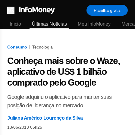
Planilha grátis
Menu
Início
Últimas Notícias
Meu InfoMoney
Merca
Consumo
Tecnologia
Conheça mais sobre o Waze,
aplicativo de US$ 1 bilhão
comprado pelo Google
Google adquiriu o aplicativo para manter suas
posição de liderança no mercado
Juliana Américo Lourenço da Silva
13/06/2013 05h25