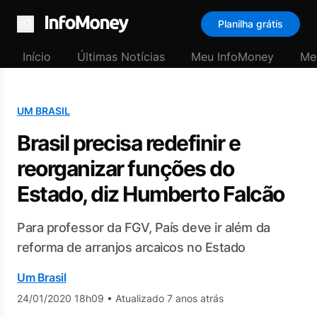
Planilha grátis
Menu
Início
Últimas Notícias
Meu InfoMoney
Me
UM BRASIL
Brasil precisa redefinir e
reorganizar funções do
Estado, diz Humberto Falcão
Para professor da FGV, País deve ir além da
reforma de arranjos arcaicos no Estado
Um Brasil
24/01/2020 18h09
•
Atualizado 7 anos atrás