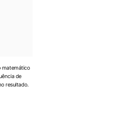
 o matemático
uência de
o resultado.