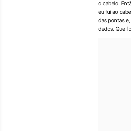
o cabelo. Ent
eu fui ao cab
das pontas e,
dedos. Que f