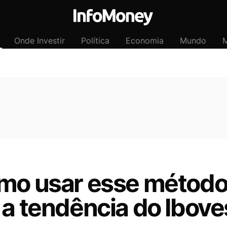
Onde Investir
Política
Economia
Mundo
M
mo usar esse método 
 a tendência do Ibov