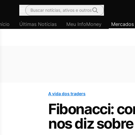
Buscar notícias, ativos e outros
Menu
nício
Últimas Notícias
Meu InfoMoney
Mercados
A vida dos traders
Fibonacci: co
nos diz sobre