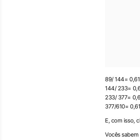
89/ 144= 0,6
144/ 233= 0,
233/ 377= 0,
377/610= 0,6
E, com isso, 
Vocês sabem q