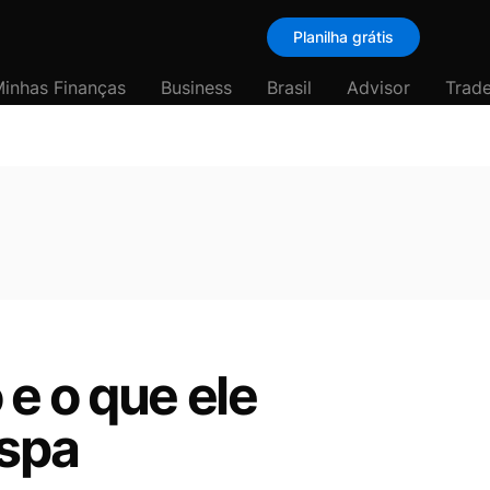
Planilha grátis
inhas Finanças
Business
Brasil
Advisor
Trade
e o que ele
espa