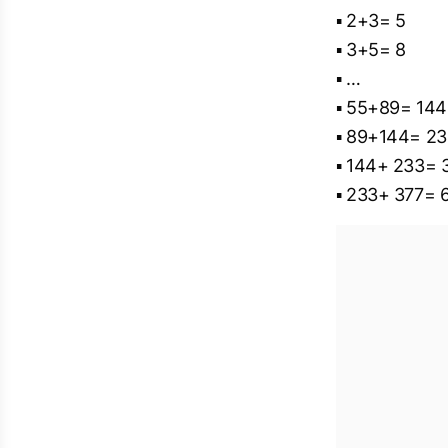
▪ 2+3= 5
▪ 3+5= 8
▪ …
▪ 55+89= 144
▪ 89+144= 23
▪ 144+ 233= 
▪ 233+ 377= 