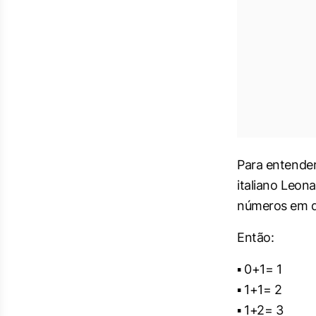
Para entender
italiano Leon
números em q
Então:
▪ 0+1= 1
▪ 1+1= 2
▪ 1+2= 3