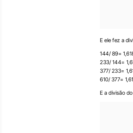
E ele fez a d
144/ 89= 1,61
233/ 144= 1,6
377/ 233= 1,6
610/ 377= 1,6
E a divisão d