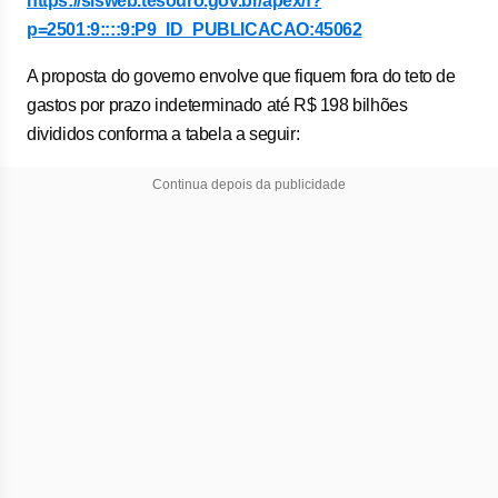
https://sisweb.tesouro.gov.br/apex/f?
p=2501:9::::9:P9_ID_PUBLICACAO:45062
A proposta do governo envolve que fiquem fora do teto de
gastos por prazo indeterminado até R$ 198 bilhões
divididos conforma a tabela a seguir:
Continua depois da publicidade