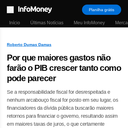
Planilha grátis
Menu
Início
Últimas Notícias
Meu InfoMoney
Merca
Roberto Dumas Damas
Por que maiores gastos não
farão o PIB crescer tanto como
pode parecer
Se a responsabilidade fiscal for desrespeitada e
nenhum arcabouço fiscal for posto em seu lugar, os
financiadores da dívida pública buscarão maiores
retornos para financiar o governo, resultando assim
em maiores taxas de juros, o que certamente