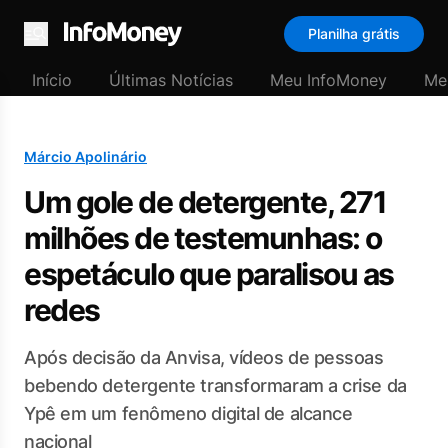
Planilha grátis
Menu
Início
Últimas Notícias
Meu InfoMoney
Me
Márcio Apolinário
Um gole de detergente, 271
milhões de testemunhas: o
espetáculo que paralisou as
redes
Após decisão da Anvisa, vídeos de pessoas
bebendo detergente transformaram a crise da
Ypê em um fenômeno digital de alcance
nacional