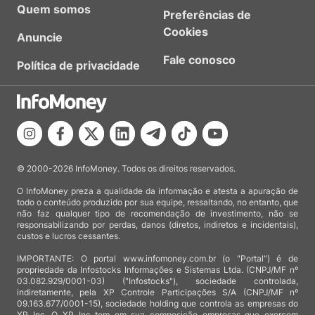
Quem somos
Preferências de
Cookies
Anuncie
Fale conosco
Política de privacidade
© 2000-2026 InfoMoney. Todos os direitos reservados.
O InfoMoney preza a qualidade da informação e atesta a apuração de
todo o conteúdo produzido por sua equipe, ressaltando, no entanto, que
não faz qualquer tipo de recomendação de investimento, não se
responsabilizando por perdas, danos (diretos, indiretos e incidentais),
custos e lucros cessantes.
IMPORTANTE: O portal www.infomoney.com.br (o "Portal") é de
propriedade da Infostocks Informações e Sistemas Ltda. (CNPJ/MF nº
03.082.929/0001-03) ("Infostocks"), sociedade controlada,
indiretamente, pela XP Controle Participações S/A (CNPJ/MF nº
09.163.677/0001-15), sociedade holding que controla as empresas do
XP Inc. O XP Inc tem em sua composição empresas que exercem