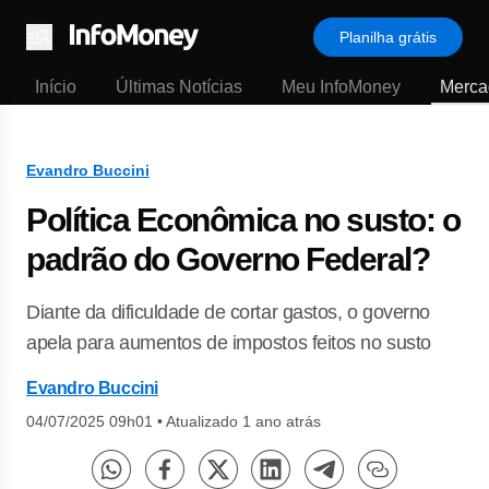
Planilha grátis
Menu
Início
Últimas Notícias
Meu InfoMoney
Merca
Evandro Buccini
Política Econômica no susto: o
padrão do Governo Federal?
Diante da dificuldade de cortar gastos, o governo
apela para aumentos de impostos feitos no susto
Evandro Buccini
04/07/2025 09h01
•
Atualizado 1 ano atrás