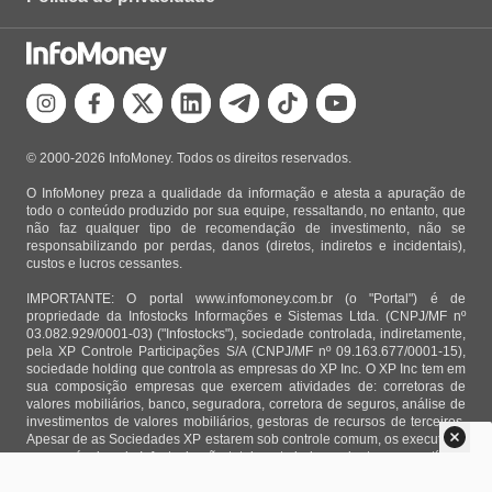
© 2000-2026 InfoMoney. Todos os direitos reservados.
O InfoMoney preza a qualidade da informação e atesta a apuração de
todo o conteúdo produzido por sua equipe, ressaltando, no entanto, que
não faz qualquer tipo de recomendação de investimento, não se
responsabilizando por perdas, danos (diretos, indiretos e incidentais),
custos e lucros cessantes.
IMPORTANTE: O portal www.infomoney.com.br (o "Portal") é de
propriedade da Infostocks Informações e Sistemas Ltda. (CNPJ/MF nº
03.082.929/0001-03) ("Infostocks"), sociedade controlada, indiretamente,
pela XP Controle Participações S/A (CNPJ/MF nº 09.163.677/0001-15),
sociedade holding que controla as empresas do XP Inc. O XP Inc tem em
sua composição empresas que exercem atividades de: corretoras de
valores mobiliários, banco, seguradora, corretora de seguros, análise de
investimentos de valores mobiliários, gestoras de recursos de terceiros.
Apesar de as Sociedades XP estarem sob controle comum, os executivos
responsáveis pela Infostocks são totalmente independentes e as notícias,
matérias e opiniões veiculadas no Portal não são, sob qualquer aspecto,