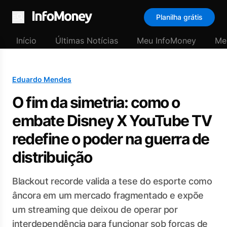
Planilha grátis
Menu
Início
Últimas Notícias
Meu InfoMoney
Me
Eduardo Mendes
O fim da simetria: como o
embate Disney X YouTube TV
redefine o poder na guerra de
distribuição
Blackout recorde valida a tese do esporte como
âncora em um mercado fragmentado e expõe
um streaming que deixou de operar por
interdependência para funcionar sob forças de