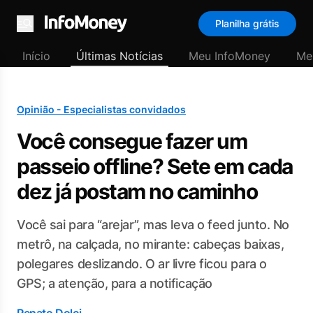
Planilha grátis
Menu
Início
Últimas Notícias
Meu InfoMoney
Me
Opinião - Especialistas convidados
Você consegue fazer um
passeio offline? Sete em cada
dez já postam no caminho
Você sai para “arejar”, mas leva o feed junto. No
metrô, na calçada, no mirante: cabeças baixas,
polegares deslizando. O ar livre ficou para o
GPS; a atenção, para a notificação