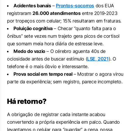
Acidentes banais
–
Prontos-socorros
dos EUA
registraram
26.000 atendimentos
entre 2019-2023
por tropeços com celular; 15% resultaram em fraturas.
Poluição cognitiva
– Checar “quanto falta para o
ônibus” sete vezes num trajeto gera picos de cortisol
que somam meia hora diária de estresse leve.
Medo do vazio
– O cérebro aguenta 40s de
ociosidade antes de buscar estímulo (
LSE, 2021
). O
telefone é o mais óbvio e interessante.
Prova social em tempo real
– Mostrar o agora virou
parte da experiência; sem registro, parece incompleto.
Há retorno?
A obrigação de registrar cada instante acabou
convertendo a própria experiência em palco. Quando
levantamos o celular para “guardar” a cena, nossa