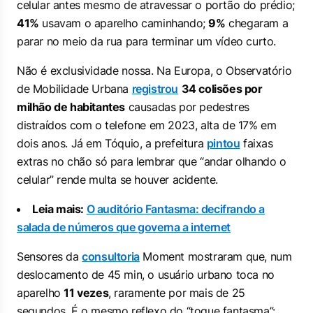
celular antes mesmo de atravessar o portão do prédio;
41%
usavam o aparelho caminhando;
9%
chegaram a
parar no meio da rua para terminar um vídeo curto.
Não é exclusividade nossa. Na Europa, o Observatório
de Mobilidade Urbana
registrou
34 colisões por
milhão de habitantes
causadas por pedestres
distraídos com o telefone em 2023, alta de 17% em
dois anos. Já em Tóquio, a prefeitura
pintou
faixas
extras no chão só para lembrar que “andar olhando o
celular” rende multa se houver acidente.
Leia mais:
O auditório Fantasma: decifrando a
salada de números que governa a internet
Sensores da
consultoria
Moment mostraram que, num
deslocamento de 45 min, o usuário urbano toca no
aparelho
11 vezes
, raramente por mais de 25
segundos. É o mesmo reflexo do “toque fantasma”: