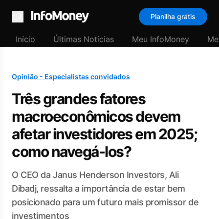
Planilha grátis
Menu
Início
Últimas Notícias
Meu InfoMoney
Me
Opinião - Especialistas convidados
Três grandes fatores
macroeconômicos devem
afetar investidores em 2025;
como navegá-los?
O CEO da Janus Henderson Investors, Ali
Dibadj, ressalta a importância de estar bem
posicionado para um futuro mais promissor de
investimentos