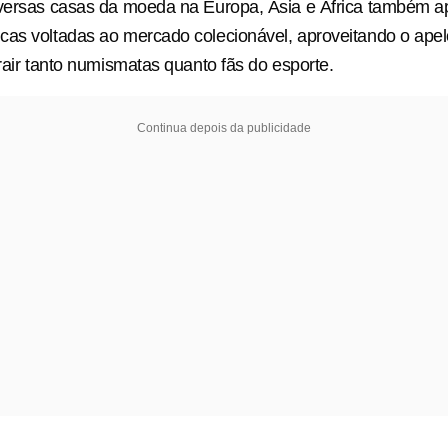
iversas casas da moeda na Europa, Ásia e África também 
as voltadas ao mercado colecionável, aproveitando o apel
trair tanto numismatas quanto fãs do esporte.
Continua depois da publicidade