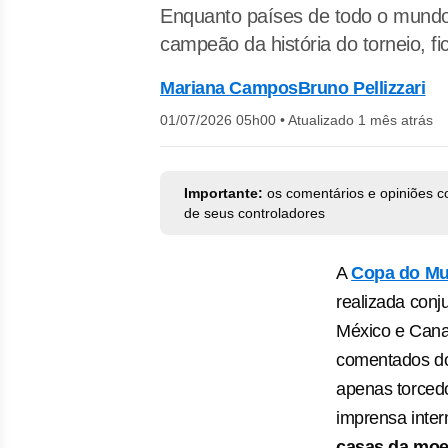
Enquanto países de todo o mundo
campeão da história do torneio, f
Mariana Campos
Bruno Pellizzari
01/07/2026 05h00
•
Atualizado 1 mês atrás
Importante:
os comentários e opiniões c
de seus controladores
A
Copa do Mu
realizada conj
México e Cana
comentados d
apenas torcedo
imprensa inte
casas da moe