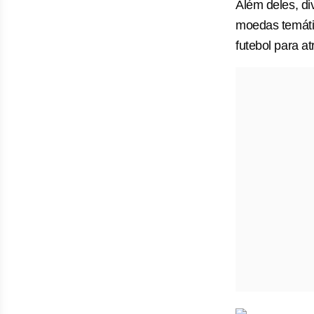
Além deles, d
moedas temátic
futebol para a