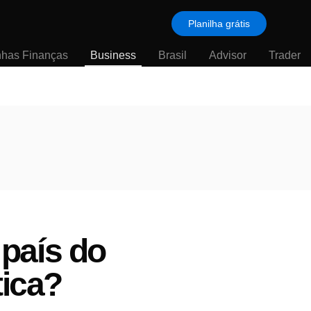
Planilha grátis
nhas Finanças
Business
Brasil
Advisor
Trader
país do
tica?