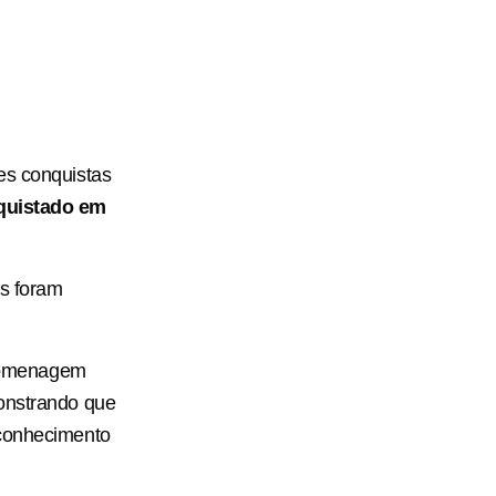
es conquistas
quistado em
s foram
 homenagem
monstrando que
econhecimento