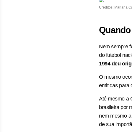
Créditos: Mariana 
Quando 
Nem sempre foi
do futebol nac
1994 deu ori
O mesmo ocorr
emitidas para 
Até mesmo a 
brasileira por
nem mesmo a re
de sua importâ