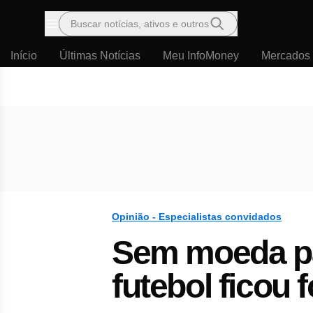
Buscar notícias, ativos e outros
Menu
Início
Últimas Notícias
Meu InfoMoney
Mercados
Opinião - Especialistas convidados
Sem moeda pa
futebol ficou