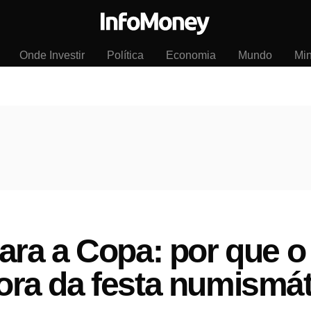
Onde Investir
Política
Economia
Mundo
Mi
ra a Copa: por que o 
 fora da festa numismá