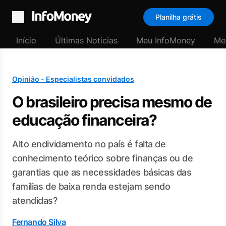
Planilha grátis
Menu
Início
Últimas Notícias
Meu InfoMoney
Me
Opinião - Especialistas convidados
O brasileiro precisa mesmo de
educação financeira?
Alto endividamento no país é falta de
conhecimento teórico sobre finanças ou de
garantias que as necessidades básicas das
famílias de baixa renda estejam sendo
atendidas?
Fernando Silva