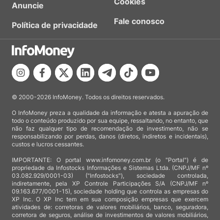
Cookies
Anuncie
Fale conosco
Política de privacidade
© 2000-2026 InfoMoney. Todos os direitos reservados.
O InfoMoney preza a qualidade da informação e atesta a apuração de
todo o conteúdo produzido por sua equipe, ressaltando, no entanto, que
não faz qualquer tipo de recomendação de investimento, não se
responsabilizando por perdas, danos (diretos, indiretos e incidentais),
custos e lucros cessantes.
IMPORTANTE: O portal www.infomoney.com.br (o "Portal") é de
propriedade da Infostocks Informações e Sistemas Ltda. (CNPJ/MF nº
03.082.929/0001-03) ("Infostocks"), sociedade controlada,
indiretamente, pela XP Controle Participações S/A (CNPJ/MF nº
09.163.677/0001-15), sociedade holding que controla as empresas do
XP Inc. O XP Inc tem em sua composição empresas que exercem
atividades de: corretoras de valores mobiliários, banco, seguradora,
corretora de seguros, análise de investimentos de valores mobiliários,