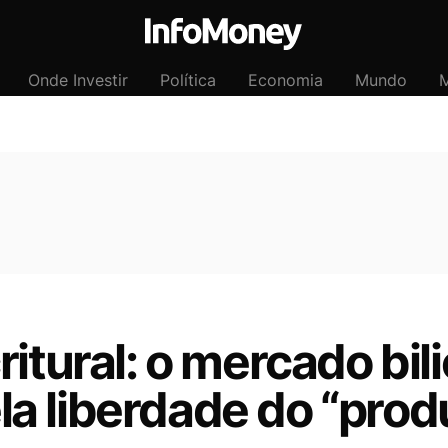
Onde Investir
Política
Economia
Mundo
M
itural: o mercado bil
a liberdade do “prod