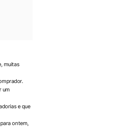
e, muitas
comprador.
ar um
adorias e que
 para ontem,