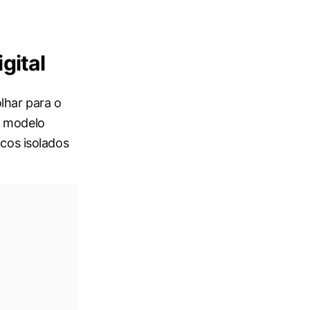
gital
lhar para o
o modelo
icos isolados