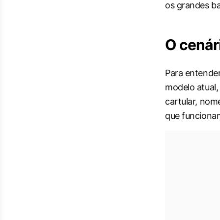
os grandes b
O cenári
Para entender
modelo atual,
cartular, nom
que funciona