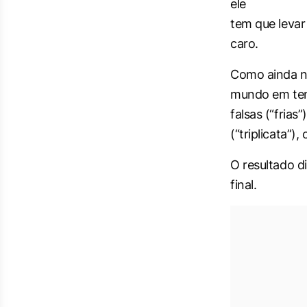
ele
tem que levar
caro.
Como ainda nã
mundo em temp
falsas (“fria
(“triplicata”),
O resultado d
final.