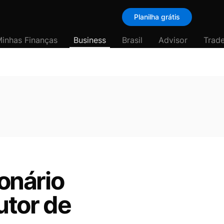
Planilha grátis
inhas Finanças
Business
Brasil
Advisor
Trade
ionário
utor de