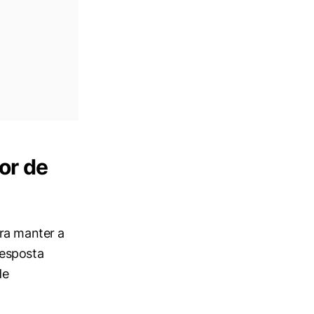
or de
ra manter a
resposta
de