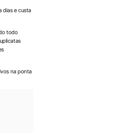
 dias e custa
ndo todo
uplicatas
es
ivos na ponta