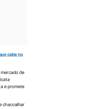
que cabe no
o mercado de
icata
rta e promete
 e chacoalhar