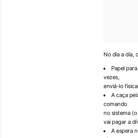
No dia a dia,
Papel para
vezes,
enviá-lo fisi
A caça pel
comando
no sistema (o
vai pagar a dí
A espera n