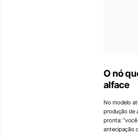
O nó qu
alface
No modelo atu
produção de a
pronta: “você
antecipação 