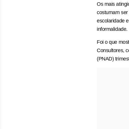
Os mais ating
costumam ser 
escolaridade 
informalidade.
Foi o que mos
Consultores, c
(PNAD) trimest