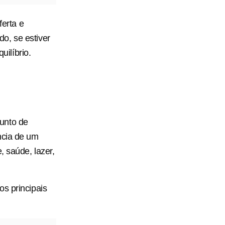
ferta e
o, se estiver
uilíbrio.
unto de
ncia de um
, saúde, lazer,
s principais