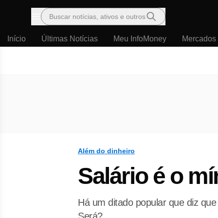
Buscar notícias, ativos e outros
Menu
Início
Últimas Notícias
Meu InfoMoney
Mercados
Além do dinheiro
Salário é o m
Há um ditado popular que diz que
Será?