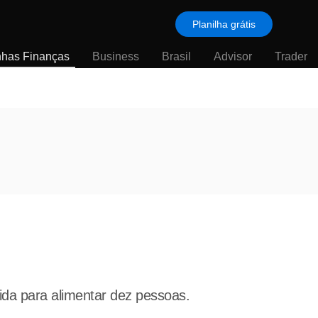
Planilha grátis
nhas Finanças
Business
Brasil
Advisor
Trader
da para alimentar dez pessoas.