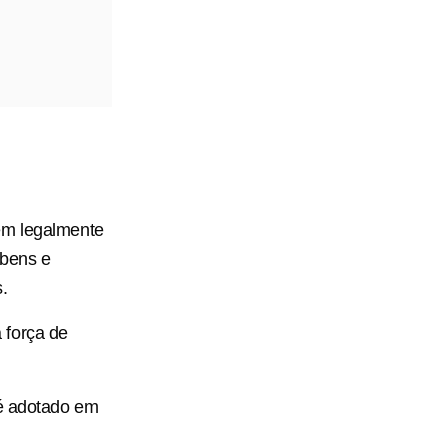
em legalmente
 bens e
.
 força de
 é adotado em