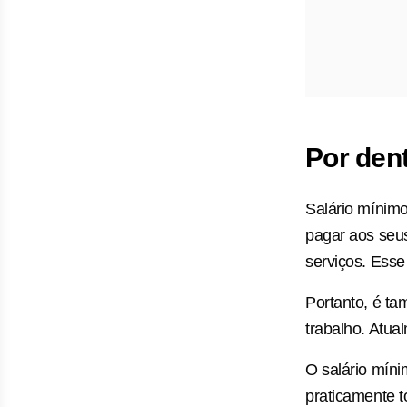
Por den
Salário mínimo
pagar aos seus
serviços. Esse 
Portanto, é t
trabalho. Atua
O salário míni
praticamente 