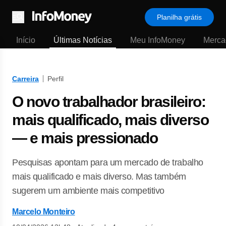
Planilha grátis
Menu
Início
Últimas Notícias
Meu InfoMoney
Merca
Carreira
Perfil
O novo trabalhador brasileiro:
mais qualificado, mais diverso
— e mais pressionado
Pesquisas apontam para um mercado de trabalho
mais qualificado e mais diverso. Mas também
sugerem um ambiente mais competitivo
Marcelo Monteiro