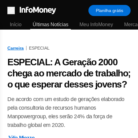
Planilha grátis
Menu
Início
Últimas Notícias
Meu InfoMoney
Merca
Carreira
ESPECIAL
ESPECIAL: A Geração 2000
chega ao mercado de trabalho;
o que esperar desses jovens?
De acordo com um estudo de gerações elaborado
pela consultoria de recursos humanos
Manpowergroup, eles serão 24% da força de
trabalho global em 2020.
Júlia Miozzo