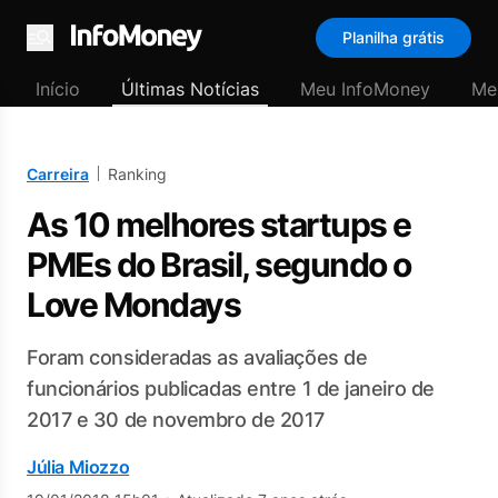
Planilha grátis
Menu
Início
Últimas Notícias
Meu InfoMoney
Me
Carreira
Ranking
As 10 melhores startups e
PMEs do Brasil, segundo o
Love Mondays
Foram consideradas as avaliações de
funcionários publicadas entre 1 de janeiro de
2017 e 30 de novembro de 2017
Júlia Miozzo