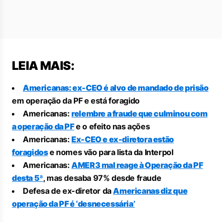
LEIA MAIS:
Americanas: ex-CEO é alvo de mandado de prisão
em operação da PF e está foragido
Americanas:
relembre a fraude que culminou com
a operação da PF
e o efeito nas ações
Americanas:
Ex-CEO e ex-diretora estão
foragidos
e nomes vão para lista da Interpol
Americanas:
AMER3 mal reage à Operação da PF
desta 5ª
, mas desaba 97% desde fraude
Defesa de ex-diretor da
Americanas diz que
operação da PF é ‘desnecessária’