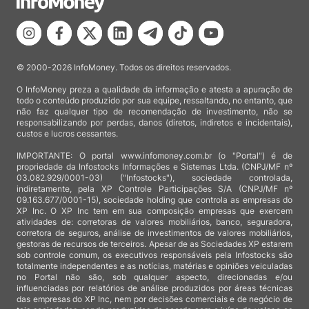
© 2000-2026 InfoMoney. Todos os direitos reservados.
O InfoMoney preza a qualidade da informação e atesta a apuração de
todo o conteúdo produzido por sua equipe, ressaltando, no entanto, que
não faz qualquer tipo de recomendação de investimento, não se
responsabilizando por perdas, danos (diretos, indiretos e incidentais),
custos e lucros cessantes.
IMPORTANTE: O portal www.infomoney.com.br (o "Portal") é de
propriedade da Infostocks Informações e Sistemas Ltda. (CNPJ/MF nº
03.082.929/0001-03) ("Infostocks"), sociedade controlada,
indiretamente, pela XP Controle Participações S/A (CNPJ/MF nº
09.163.677/0001-15), sociedade holding que controla as empresas do
XP Inc. O XP Inc tem em sua composição empresas que exercem
atividades de: corretoras de valores mobiliários, banco, seguradora,
corretora de seguros, análise de investimentos de valores mobiliários,
gestoras de recursos de terceiros. Apesar de as Sociedades XP estarem
sob controle comum, os executivos responsáveis pela Infostocks são
totalmente independentes e as notícias, matérias e opiniões veiculadas
no Portal não são, sob qualquer aspecto, direcionadas e/ou
influenciadas por relatórios de análise produzidos por áreas técnicas
das empresas do XP Inc, nem por decisões comerciais e de negócio de