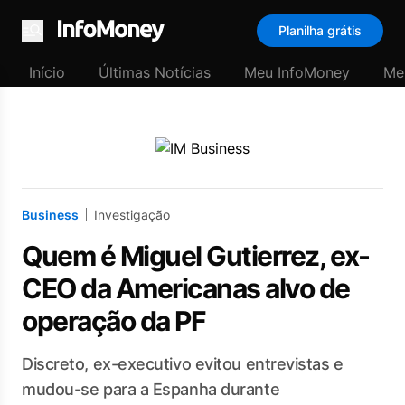
Planilha grátis
Menu
Início
Últimas Notícias
Meu InfoMoney
Me
Business
Investigação
Quem é Miguel Gutierrez, ex-
CEO da Americanas alvo de
operação da PF
Discreto, ex-executivo evitou entrevistas e
mudou-se para a Espanha durante