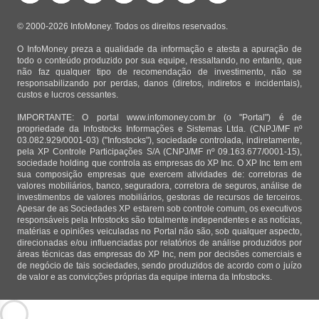
© 2000-2026 InfoMoney. Todos os direitos reservados.
O InfoMoney preza a qualidade da informação e atesta a apuração de
todo o conteúdo produzido por sua equipe, ressaltando, no entanto, que
não faz qualquer tipo de recomendação de investimento, não se
responsabilizando por perdas, danos (diretos, indiretos e incidentais),
custos e lucros cessantes.
IMPORTANTE: O portal www.infomoney.com.br (o "Portal") é de
propriedade da Infostocks Informações e Sistemas Ltda. (CNPJ/MF nº
03.082.929/0001-03) ("Infostocks"), sociedade controlada, indiretamente,
pela XP Controle Participações S/A (CNPJ/MF nº 09.163.677/0001-15),
sociedade holding que controla as empresas do XP Inc. O XP Inc tem em
sua composição empresas que exercem atividades de: corretoras de
valores mobiliários, banco, seguradora, corretora de seguros, análise de
investimentos de valores mobiliários, gestoras de recursos de terceiros.
Apesar de as Sociedades XP estarem sob controle comum, os executivos
responsáveis pela Infostocks são totalmente independentes e as notícias,
matérias e opiniões veiculadas no Portal não são, sob qualquer aspecto,
direcionadas e/ou influenciadas por relatórios de análise produzidos por
áreas técnicas das empresas do XP Inc, nem por decisões comerciais e
de negócio de tais sociedades, sendo produzidos de acordo com o juízo
de valor e as convicções próprias da equipe interna da Infostocks.