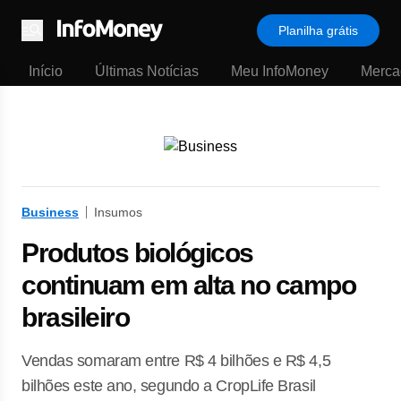
Planilha grátis
Menu
Início
Últimas Notícias
Meu InfoMoney
Merca
Business
Insumos
Produtos biológicos
continuam em alta no campo
brasileiro
Vendas somaram entre R$ 4 bilhões e R$ 4,5
bilhões este ano, segundo a CropLife Brasil