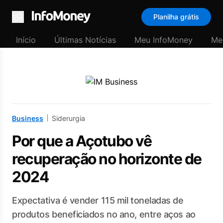
Planilha grátis
Menu
Início
Últimas Notícias
Meu InfoMoney
Me
Business
Siderurgia
Por que a Açotubo vê
recuperação no horizonte de
2024
Expectativa é vender 115 mil toneladas de
produtos beneficiados no ano, entre aços ao