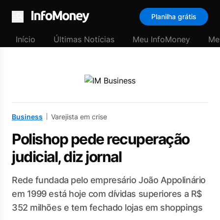
Planilha grátis
Menu
Início
Últimas Notícias
Meu InfoMoney
Me
Business
Varejista em crise
Polishop pede recuperação
judicial, diz jornal
Rede fundada pelo empresário João Appolinário
em 1999 está hoje com dívidas superiores a R$
352 milhões e tem fechado lojas em shoppings