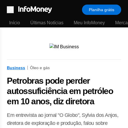
Planilha grátis
Menu
Início
Últimas Notícias
Meu InfoMoney
Merca
Business
Óleo e gás
Petrobras pode perder
autossuficiência em petróleo
em 10 anos, diz diretora
Em entrevista ao jornal "O Globo", Sylvia dos Anjos,
diretora de exploração e produção, falou sobre