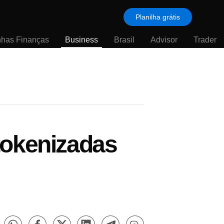
Planilha grátis
nhas Finanças
Business
Brasil
Advisor
Trader
tokenizadas