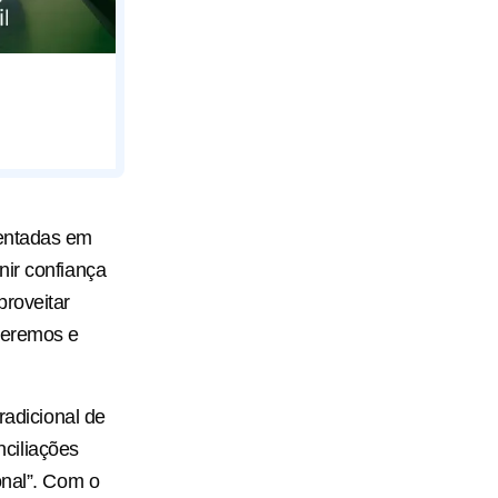
entadas em
nir confiança
proveitar
nderemos e
radicional de
ciliações
onal”. Com o