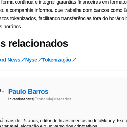
 forma contínua e integrar garantias financeiras em formato
o, a companhia informou que trabalha com bancos como BN
sitos tokenizados, facilitando transferências fora do horário
s horários.
s relacionados
ard News
Nyse
Tokenização
Paulo Barros
Investimentos
|
Economia
|
Mercados
 há mais de 15 anos, editor de Investimentos no InfoMoney. Esc
e variável, alocação e o universo dos criptoativos