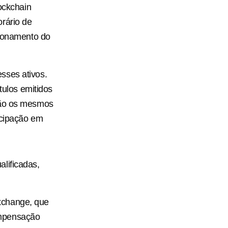
lockchain
rário de
cionamento do
sses ativos.
tulos emitidos
erão os mesmos
icipação em
lificadas,
 Exchange, que
ompensação