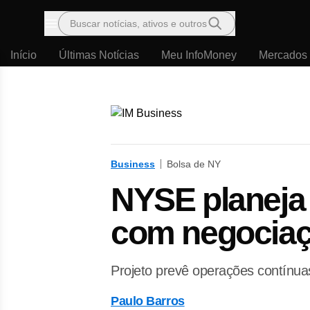
Buscar notícias, ativos e outros
Menu
Início
Últimas Notícias
Meu InfoMoney
Mercados
Business
Bolsa de NY
NYSE planeja 
com negociaç
Projeto prevê operações contínuas
Paulo Barros