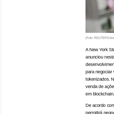
(Foto: REUTERS/Je
A New York S
anunciou nesta
desenvolvimen
para negociar 
tokenizados. N
venda de açõe
em blockchain
De acordo com 
permitirá nego