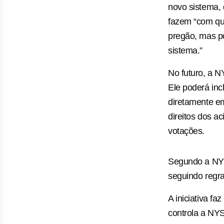
novo sistema, 
fazem “com que
pregão, mas po
sistema.”
No futuro, a N
Ele poderá incl
diretamente e
direitos dos a
votações.
Segundo a NYSE
seguindo regra
A iniciativa fa
controla a NY