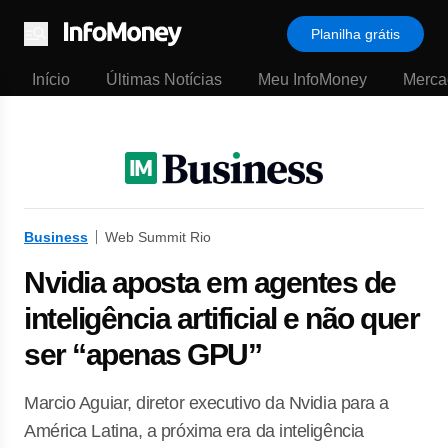
Planilha grátis
Menu
Início
Últimas Notícias
Meu InfoMoney
Merca
Business
Web Summit Rio
Nvidia aposta em agentes de
inteligência artificial e não quer
ser “apenas GPU”
Marcio Aguiar, diretor executivo da Nvidia para a
América Latina, a próxima era da inteligência